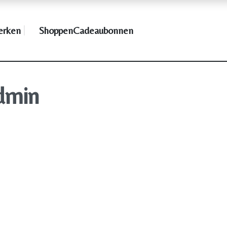
rken
Shoppen
Cadeaubonnen
dmin
an oktober
 2020