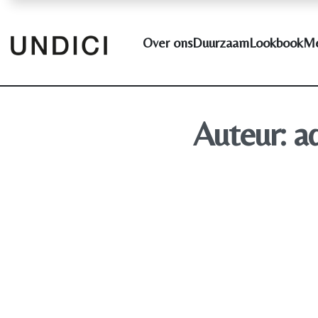
Over ons
Duurzaam
Lookbook
Me
Auteur:
a
2e Set v
BY
ADMIN
21 OKTOBER